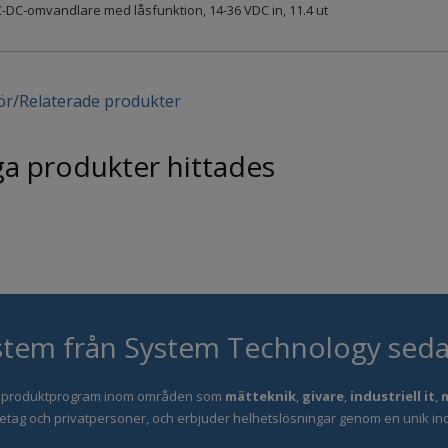
-DC-omvandlare med låsfunktion, 14-36 VDC in, 11.4 ut
ör/Relaterade produkter
ga produkter hittades
tem från System Technology sed
 produktprogram inom områden som
mätteknik
,
givare
,
industriell it
,
företag och privatpersoner, och erbjuder helhetslösningar genom en unik in