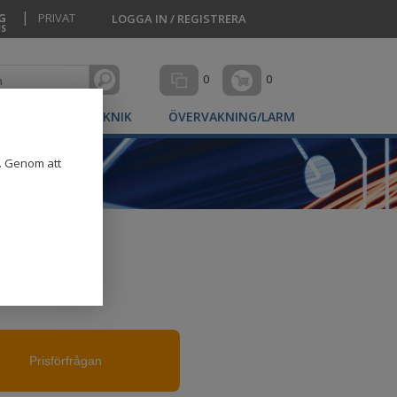
|
G
PRIVAT
LOGGA IN / REGISTRERA
MS
0
0
MEDICINTEKNIK
ÖVERVAKNING/LARM
g. Genom att