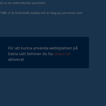
n ur en strikt teknisk synvinkel.
86. Vi är finansiellt stabila och är idag sju personer som
För att kunna använda webbplatsen på
bästa sätt behöver du ha
Javascript
aktiverat