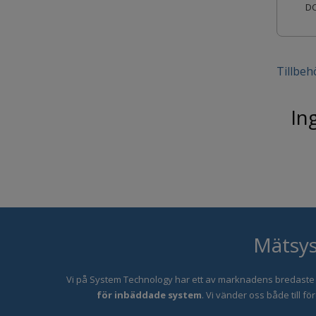
DC
Tillbeh
In
Mätsys
Vi på System Technology har ett
av marknadens bredaste
för inbäddade system
. Vi vänder oss både till 