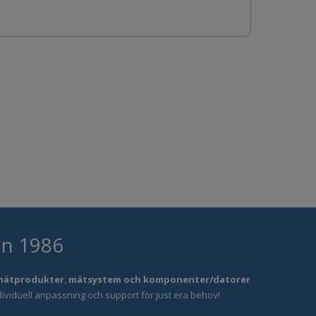
an 1986
mätprodukter
,
mätsystem och komponenter/datorer
dividuell anpassning och support för just era behov!