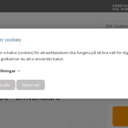
FÖRETA
EXKL. MO
 SYSTEMS
MÄTSYSTEM
MÄTPRODUKTER
GIVARE
er cookies
 vi kakor (cookies) för att webbplatsen ska fungera på ett bra sätt för di
 godkänner du att vi använder kakor.
ällningar
36TO12CAB
a alla
Spara val
DC - omvandlare