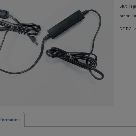
Slut i lag
Art.nr.:
D
DC-DC-om
nformation