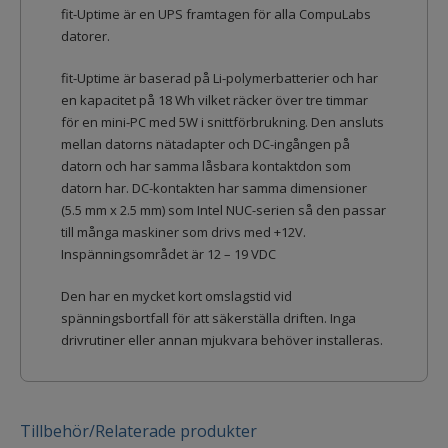
fit-Uptime är en UPS framtagen för alla CompuLabs
datorer.
fit-Uptime är baserad på Li-polymerbatterier och har
en kapacitet på 18 Wh vilket räcker över tre timmar
för en mini-PC med 5W i snittförbrukning. Den ansluts
mellan datorns nätadapter och DC-ingången på
datorn och har samma låsbara kontaktdon som
datorn har. DC-kontakten har samma dimensioner
(5.5 mm x 2.5 mm) som Intel NUC-serien så den passar
till många maskiner som drivs med +12V.
Inspänningsområdet är 12 – 19 VDC
Den har en mycket kort omslagstid vid
spänningsbortfall för att säkerställa driften. Inga
drivrutiner eller annan mjukvara behöver installeras.
Tillbehör/Relaterade produkter