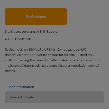
Slut i lager. Leveranstid 3 till 4 veckor.
Art.nr.:
FIT-UPTIME
fit-Uptime är en 18Wh LiPo UPS för CompuLab och NUC
datorer vilket räcker över tre timmar för en mini-PC med 5W i
snittförbrukning. Den ansluts mellan datorns nätadapter och DC-
ingången på datorn och har samma låsbara kontaktdon som på
datorn.
Mer information
Leverantörs info