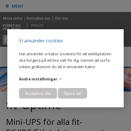
MENY
Mina sidor
|
Kontakta oss
|
Om oss
|
FÖRETAG
PRIVAT
EXKL. MOMS
0
0
Vi använder cookies
Här använder vi kakor (cookies) för att webbplatsen
ska fungera på ett bra sätt för dig. Genom att surfa
vidare godkänner du att vi använder kakor.
Ändra inställningar
Acceptera alla
Spara val
fit-Uptime
Mini-UPS för alla fit-