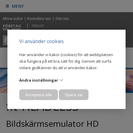
MENY
Mina sidor
|
Kontakta oss
|
Om oss
|
FÖRETAG
PRIVAT
EXKL. MOMS
0
0
Vi använder cookies
Här använder vi kakor (cookies) för att webbplatsen
ska fungera på ett bra sätt för dig. Genom att surfa
vidare godkänner du att vi använder kakor.
Ändra inställningar
Acceptera alla
Spara val
fit-HEADLESS
Bildskärmsemulator HD