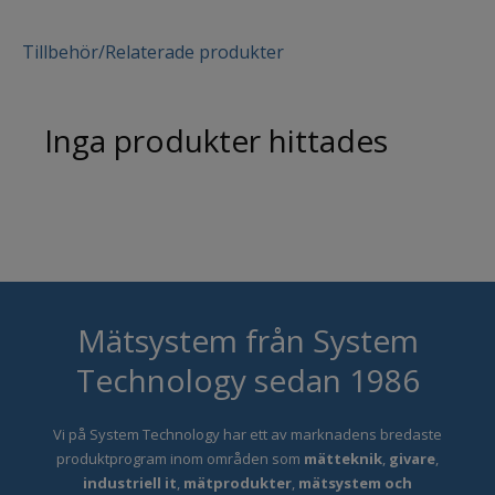
Tillbehör/Relaterade produkter
Inga produkter hittades
Mätsystem från System
Technology sedan 1986
Vi på System Technology har ett
av marknadens bredaste
produktprogram inom områden som
mätteknik
,
givare
,
industriell it
,
mätprodukter
,
mätsystem och