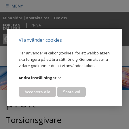
MENY
Mina sidor
|
Kontakta oss
|
Om oss
|
FÖRETAG
PRIVAT
EXKL. MOMS
0
0
Vi använder cookies
Här använder vi kakor (cookies) för att webbplatsen
ska fungera på ett bra sätt för dig. Genom att surfa
vidare godkänner du att vi använder kakor.
Ändra inställningar
Acceptera alla
Spara val
µTOR
Torsionsgivare