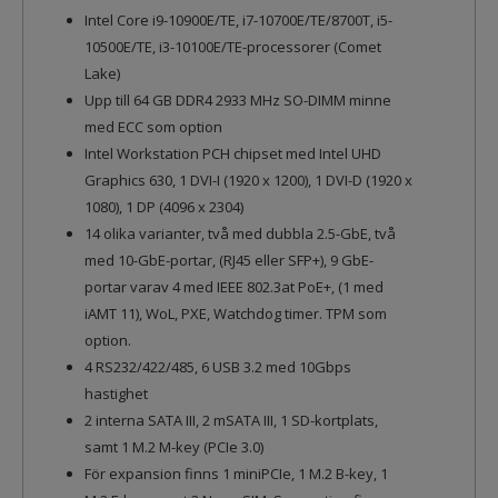
Intel Core i9-10900E/TE, i7-10700E/TE/8700T, i5-
10500E/TE, i3-10100E/TE-processorer (Comet
Lake)
Upp till 64 GB DDR4 2933 MHz SO-DIMM minne
med ECC som option
Intel Workstation PCH chipset med Intel UHD
Graphics 630, 1 DVI-I (1920 x 1200), 1 DVI-D (1920 x
1080), 1 DP (4096 x 2304)
14 olika varianter, två med dubbla 2.5-GbE, två
med 10-GbE-portar, (RJ45 eller SFP+), 9 GbE-
portar varav 4 med IEEE 802.3at PoE+, (1 med
iAMT 11), WoL, PXE, Watchdog timer. TPM som
option.
4 RS232/422/485, 6 USB 3.2 med 10Gbps
hastighet
2 interna SATA III, 2 mSATA III, 1 SD-kortplats,
samt 1 M.2 M-key (PCIe 3.0)
För expansion finns 1 miniPCIe, 1 M.2 B-key, 1