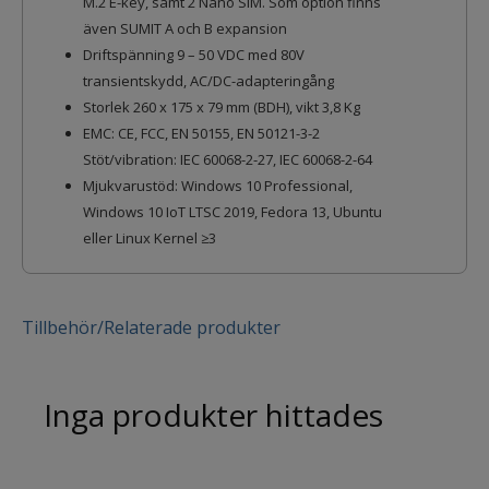
M.2 E-key, samt 2 Nano SIM. Som option finns
även SUMIT A och B expansion
Driftspänning 9 – 50 VDC med 80V
transientskydd, AC/DC-adapteringång
Storlek 260 x 175 x 79 mm (BDH), vikt 3,8 Kg
EMC: CE, FCC, EN 50155, EN 50121-3-2
Stöt/vibration: IEC 60068-2-27, IEC 60068-2-64
Mjukvarustöd: Windows 10 Professional,
Windows 10 IoT LTSC 2019, Fedora 13, Ubuntu
eller Linux Kernel ≥3
Tillbehör/Relaterade produkter
Inga produkter hittades