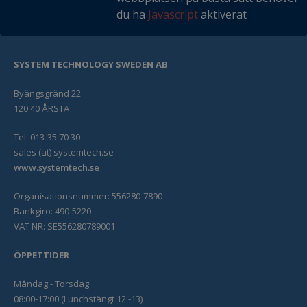
du ha
Javascript
aktiverat
SYSTEM TECHNOLOGY SWEDEN AB
Byängsgränd 22
120 40 ÅRSTA
Tel. 013-35 70 30
sales (at) systemtech.se
www.systemtech.se
Organisationsnummer: 556280-7890
Bankgiro: 490-5220
VAT NR: SE556280789001
ÖPPETTIDER
Måndag - Torsdag
08:00-17:00 (Lunchstängt 12 -13)