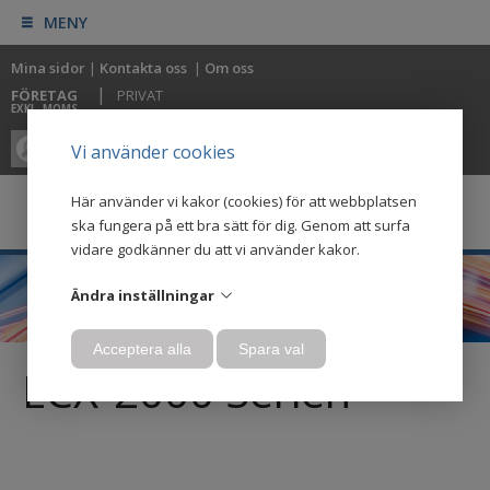
MENY
Mina sidor
|
Kontakta oss
|
Om oss
|
FÖRETAG
PRIVAT
EXKL. MOMS
0
0
Vi använder cookies
Här använder vi kakor (cookies) för att webbplatsen
ska fungera på ett bra sätt för dig. Genom att surfa
vidare godkänner du att vi använder kakor.
Ändra inställningar
Acceptera alla
Spara val
ECX-2000 Serien