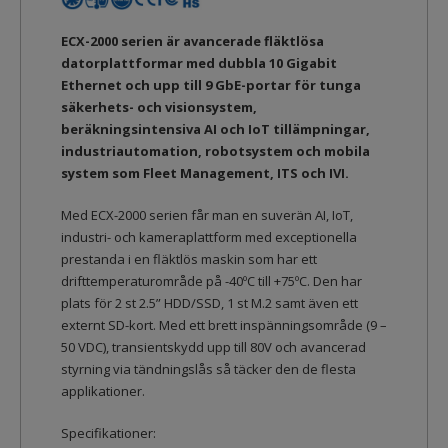
ECX-2000 serien är avancerade fläktlösa
datorplattformar med dubbla 10 Gigabit
Ethernet och upp till 9 GbE-portar för tunga
säkerhets- och visionsystem,
beräkningsintensiva AI och IoT tillämpningar,
industriautomation, robotsystem och mobila
system som Fleet Management, ITS och IVI.
Med ECX-2000 serien får man en suverän AI, IoT,
industri- och kameraplattform med exceptionella
prestanda i en fläktlös maskin som har ett
drifttemperaturområde på -40ºC till +75ºC. Den har
plats för 2 st 2.5” HDD/SSD, 1 st M.2 samt även ett
externt SD-kort. Med ett brett inspänningsområde (9 –
50 VDC), transientskydd upp till 80V och avancerad
styrning via tändningslås så täcker den de flesta
applikationer.
Specifikationer: