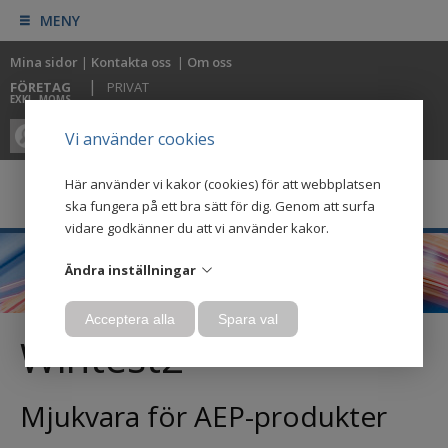
MENY
Mina sidor
|
Kontakta oss
|
Om oss
|
FÖRETAG
PRIVAT
EXKL. MOMS
0
0
Vi använder cookies
Här använder vi kakor (cookies) för att webbplatsen
ska fungera på ett bra sätt för dig. Genom att surfa
vidare godkänner du att vi använder kakor.
Ändra inställningar
Acceptera alla
Spara val
Wintest2
Mjukvara för AEP-produkter