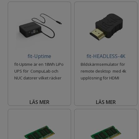
fit-Uptime
fit-HEADLESS-4K
fit-Uptime är en 18Wh LiPo
Bildskärmsemulator för
UPS för CompuLab och
remote desktop med 4k
NUC datorer vilket räcker
upplösning för HDMI
över tre tim
LÄS MER
LÄS MER