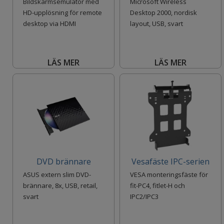
Bildskärmsemulator med
Microsoft Wireless
HD-upplösning för remote
Desktop 2000, nordisk
desktop via HDMI
layout, USB, svart
LÄS MER
LÄS MER
DVD brännare
Vesafäste IPC-serien
ASUS extern slim DVD-
VESA monteringsfäste för
brännare, 8x, USB, retail,
fit-PC4, fitlet-H och
svart
IPC2/IPC3