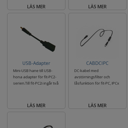
LÄS MER
LÄS MER
USB-Adapter
CABDCIPC
Mini-USB hane till USB-
DC-kabel med
hona adapter för fit-PC2-
avstörningsfilter och
serien.Till fit-PC2i ingår två
låsfunktion för fit-PC, IPCx
adaptrar i
samt fitlet-serien.
Vitmarkerad p
LÄS MER
LÄS MER