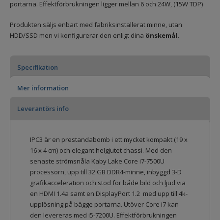
portarna. Effektförbrukningen ligger mellan 6 och 24W, (15W TDP)
Produkten säljs enbart med fabriksinstallerat minne, utan
HDD/SSD men vi konfigurerar den enligt dina
önskemål.
Specifikation
Mer information
Leverantörs info
IPC3 är en prestandabomb i ett mycket kompakt (19 x
16 x 4 cm) och elegant helgjutet chassi. Med den
senaste strömsnåla Kaby Lake Core i7-7500U
processorn, upp till 32 GB DDR4-minne, inbyggd 3-D
grafikacceleration och stöd för både bild och ljud via
en HDMI 1.4a samt en DisplayPort 1.2 med upp till 4k-
upplösning på bägge portarna. Utöver Core i7 kan
den levereras med i5-7200U. Effektförbrukningen