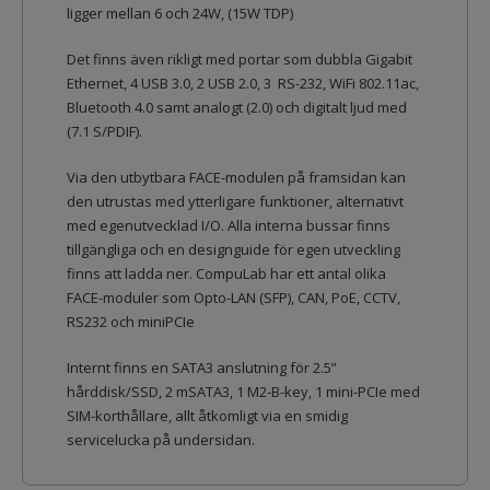
ligger mellan 6 och 24W, (15W TDP)
Det finns även rikligt med portar som dubbla Gigabit
Ethernet, 4 USB 3.0, 2 USB 2.0, 3 RS-232, WiFi 802.11ac,
Bluetooth 4.0 samt analogt (2.0) och digitalt ljud med
(7.1 S/PDIF).
Via den utbytbara FACE-modulen på framsidan kan
den utrustas med ytterligare funktioner, alternativt
med egenutvecklad I/O. Alla interna bussar finns
tillgängliga och en designguide för egen utveckling
finns att ladda ner. CompuLab har ett antal olika
FACE-moduler som Opto-LAN (SFP), CAN, PoE, CCTV,
RS232 och miniPCIe
Internt finns en SATA3 anslutning för 2.5”
hårddisk/SSD, 2 mSATA3, 1 M2-B-key, 1 mini-PCIe med
SIM-korthållare, allt åtkomligt via en smidig
servicelucka på undersidan.