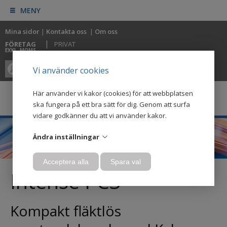
MENY
Mina sidor
|
Kontakta oss
|
Om oss
|
FÖRETAG
PRIVAT
EXKL. MOMS
0
0
Vi använder cookies
Här använder vi kakor (cookies) för att webbplatsen
ska fungera på ett bra sätt för dig. Genom att surfa
vidare godkänner du att vi använder kakor.
Ändra inställningar
Acceptera alla
Spara val
Intense PC3
Kompakt fläktlös