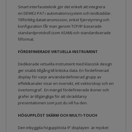
Smart interfaceteknik gör det enkelt att integrera
en DEWE2-PA7 i automationssystem och testbäddar.
Tillförlitlig datatransmission, enkel fjärrstyrning och
konfiguration får man genom TCP/IP-baserade
standardprotokoll (som ASAM) och standardiserade
filformat.
FÖRDEFINIERADE VIRTUELLA INSTRUMENT
Dedikerade virtuella instrument med klassisk design
ger snabb tillgång till kritiska data. En fördefinierad
display för varje användardefinierad grupp av
effektkanaler visar en översikt, ett vektorskop och en
övertonsgraf. En mängd fördefinierade ikoner och
grafer är tillgängliga för att skräddarsy
presentationen som just du vill ha den.
HÖGUPPLÖST SKÄRM OCH MULTI-TOUCH
Den inbyggda högupplösta 9” displayen är mycket