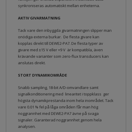
synkroniseras automatiskt mellan enheterna.
AKTIV GIVARMATNING
Tack vare den inbyggda givarmatningen slipper man
onödiga externa burkar. De flesta givare kan
kopplas direkt till DEWE2-PA7. De flesta typer av
givare med ±15 V eller +9 V är kompatibla, även
krävande varianter som zero-flux transducers kan
anslutas direkt.
STORT DYNAMIKOMRÅDE
Snabb sampling, 18-bit A/D-omvandlare samt
signalkonditionering med linearitet i toppklass ger
högsta dynamikprestanda inom hela inområdet. Tack
vare 0.01 % fel på låga områden får man hög
noggrannhet med DEWE2-PA7 ävne på svaga
signaler. Garanterad noggrannhet genom hela
analysen.