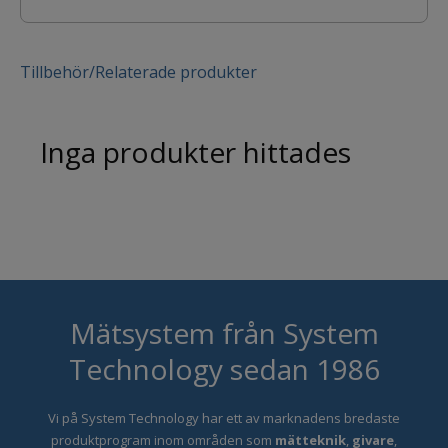
Tillbehör/Relaterade produkter
Inga produkter hittades
Mätsystem från System
Technology sedan 1986
Vi på System Technology har ett
av marknadens bredaste
produktprogram inom områden som
mätteknik
,
givare
,