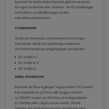
ljusstark för bästa läsbarhet med gott om utrymme
för egna fördefinierade skärmar. De få inställningar
som behövs är lätt åtkomliga via den
interaktiva pekskärmen.
STANDARDER
Analys av harmonics, interharmonics och högre
frekvenser såväl som spänningsvariationer
och flicker beräknas enligt följande standarder.
IEC 61000-4-7
IEC 61000-4-15
IEC 61400-21
ENKEL EXPANSION
Behöver du flera ingångar? Inga problem, PA7-serien
kan expanderas på flera sätt. Bygg ut med en
ny TRION™ modul, om det finns en ledig kortplats.
En TRIONet eller någon annan enhet i TRION-
familjen ger önskad expansion. Insamlade data