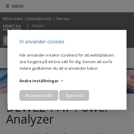
MENY
Mina sidor
|
Kontakta oss
|
Om oss
|
FÖRETAG
PRIVAT
EXKL. MOMS
0
0
Vi använder cookies
Här använder vi kakor (cookies) för att webbplatsen
ska fungera på ett bra sätt för dig. Genom att surfa
vidare godkänner du att vi använder kakor.
Ändra inställningar
Acceptera alla
Spara val
DEWE2-PA7 Power
Analyzer