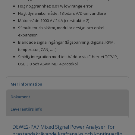
Hög noggrannhet: 0.01 % low range error
Högt dynamikområde, 18 bitars A/D-omvandlare
Mätområde 1000 V / 24 A (crestfaktor 2)
9″ multi-touch skärm, modulär design och enkel
expansion
Blandade signalingångar (lågspänning, digitala, RPM,
temperatur, CAN, ......)
Smidig integration med testbäddar via Ethernet TCP/IP,
USB 3.0 och ASAM MDF4 protokoll
Mer information
Dokument
Leverantörs info
DEWE2-PA7 Mixed Signal Power Analyser för
prestandakrävande kraftanalys och kontinuerlig