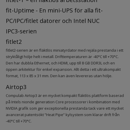
fit-Uptime - En mini-UPS för alla fit-
PC/IPC/fitlet datorer och Intel NUC
IPC3-serien
fitlet2
fitlet2-serien är en fläktlös miniatyrdator med rejäla prestanda i ett
stryktåligt hölje helt i metall. Drifttemperaturen är -40°C till +70°C.
Den har dubbla Ethernet, och HDMI, upp till 8 GB DDR3L och en
öppen arkitektur för enkel expansion. Allt detta i ett ultrakompakt
format, 113 x 85 x 31 mm. Den kan även levereras utan hölje.
Airtop3
Compulab Airtop3 är en mycket kompakt fläktlös plattform baserad
på Intels nionde generation Core processorer i kombination med
NVIDIA grafik som ger exceptionella prestanda tack vare ett mycket
avancerat patentsökt ”Heat Pipe” kylsystem som klarar drift från
-40°C till +70°C.