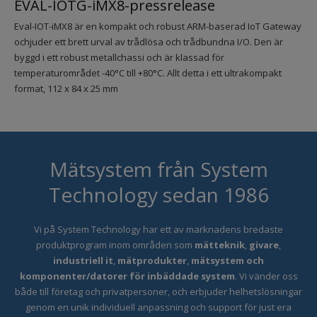
EVAL-IOTG-iMX8-pressrelease
Eval-IOT-iMX8 är en kompakt och robust ARM-baserad IoT Gateway
ochjuder ett brett urval av trådlösa och trådbundna I/O. Den är
byggd i ett robust metallchassi och är klassad för
temperaturområdet -40°C till +80°C. Allt detta i ett ultrakompakt
format, 112 x 84 x 25 mm
Mätsystem från System
Technology sedan 1986
Vi på System Technology har ett
av marknadens bredaste
produktprogram inom områden som
mätteknik
,
givare
,
industriell it
,
mätprodukter
,
mätsystem och
komponenter/datorer för inbäddade system
. Vi vänder oss
både till företag och privatpersoner, och erbjuder helhetslösningar
genom en unik individuell anpassning och support för just era