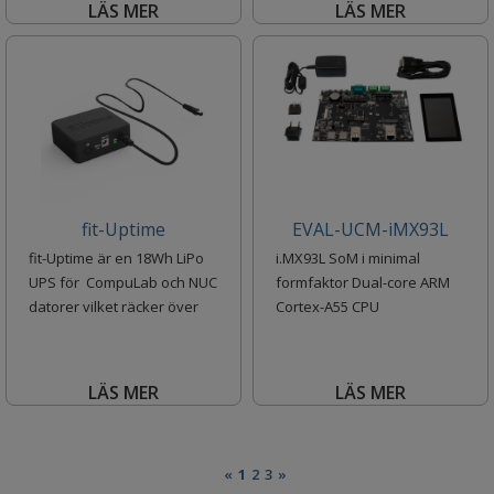
LÄS MER
LÄS MER
fit-Uptime
EVAL-UCM-iMX93L
fit-Uptime är en 18Wh LiPo
i.MX93L SoM i minimal
UPS för CompuLab och NUC
formfaktor Dual-core ARM
datorer vilket räcker över
Cortex-A55 CPU
tre tim
LÄS MER
LÄS MER
«
1
2
3
»