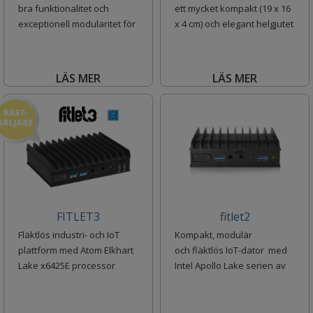
bra funktionalitet och
ett mycket kompakt (19 x 16
exceptionell modularitet för
x 4 cm) och elegant helgjutet
DIN-skena.
chassi. Med
LÄS MER
LÄS MER
FITLET3
fitlet2
Fläktlös industri- och IoT
Kompakt, modulär
plattform med Atom Elkhart
och fläktlös IoT-dator med
Lake x6425E processor
Intel Apollo Lake serien av
64 bi