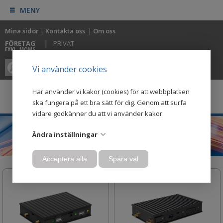
MENY
Mina sidor
|
Kontakta oss
|
Om oss
|
FÖRETAG
PRIVAT
EXKL. MOMS
0
0
Vi använder cookies
Här använder vi kakor (cookies) för att webbplatsen
ska fungera på ett bra sätt för dig. Genom att surfa
vidare godkänner du att vi använder kakor.
Ändra inställningar
Acceptera alla
Spara val