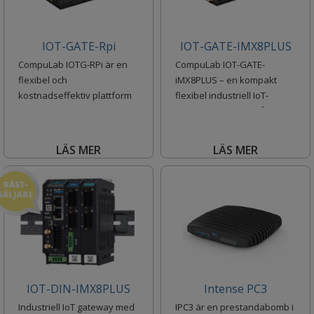
IOT-GATE-Rpi
IOT-GATE-IMX8PLUS
CompuLab IOTG-RPi är en
CompuLab IOT-GATE-
flexibel och
iMX8PLUS – en kompakt
kostnadseffektiv plattform
flexibel industriell IoT-
för industriapplikationer, IoT
Gateway baserad på NXP
sy
i.MX
LÄS MER
LÄS MER
IOT-DIN-IMX8PLUS
Intense PC3
Industriell IoT gateway med
IPC3 är en prestandabomb i