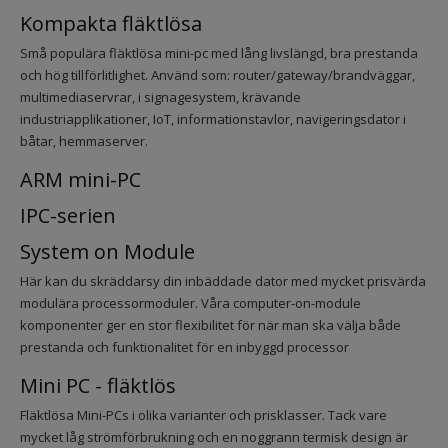
Kompakta fläktlösa
Små populära fläktlösa mini-pc med lång livslängd, bra prestanda
och hög tillförlitlighet. Använd som: router/gateway/brandväggar,
multimediaservrar, i signagesystem, krävande
industriapplikationer, IoT, informationstavlor, navigeringsdator i
båtar, hemmaserver.
ARM mini-PC
IPC-serien
System on Module
Här kan du skräddarsy din inbäddade dator med mycket prisvärda
modulära processormoduler. Våra computer-on-module
komponenter ger en stor flexibilitet för när man ska välja både
prestanda och funktionalitet för en inbyggd processor
Mini PC - fläktlös
Fläktlösa Mini-PCs i olika varianter och prisklasser. Tack vare
mycket låg strömförbrukning och en noggrann termisk design är