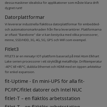
dessa maskiner idealiska för applikationer som måste klara drift
dygnet runt!
Datorplattformar
Vi levererar industriella fläktlösa datorplattformar för embedded-
och automationsmarknaden från flera leverantörer. Plattformarna
är oftast "Barebone" där vi kan bestycka med olika processorer,
minne, SSD/HDD, 3G, 4G, 5G, GPS och WiFi som exempel.
Fitlet3
FITLET3 är en miniatyr IOT-plattform baserad på Intel Atom Elkhart
Lake serien processorer i ett stryktåligt metallhölje. Drifttemperatur
-40°C till +85°C, dubbla Ethernet och HDMI med en öppen arkitektur
för enkel expansion.
fit-Uptime - En mini-UPS för alla fit-
PC/IPC/fitlet datorer och Intel NUC
fitlet-T – en fläktlös arbetsstation
fitlet-T – en fläktlös arbetsstation